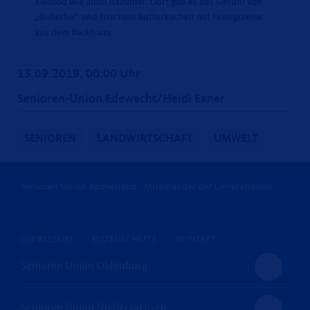
Kleinod wie anno dazumal. Dort gab es das Gefühl von
Bullerbü“ und frischem Butterkuchen mit Honigcreme
aus dem Backhaus.
13.09.2019, 00:00 Uhr
Senioren-Union Edewecht/Heidi Exner
SENIOREN
LANDWIRTSCHAFT
UMWELT
Senioren Union Ammerland - Miteinander der Generationen
IMPRESSUM
DATENSCHUTZ
KONTAKT
Senioren Union Oldenburg
Senioren Union Niedersachsen