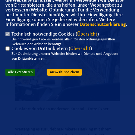
die Webseite zu nutzen. Weiterhin verwenden wir Dienste
Konzept vorgestellt.
von Drittanbietern, die uns helfen, unser Webangebot zu
verbessern (Website-Optmierung). Für die Verwendung
bestimmter Dienste, benötigen wir Ihre Einwilligung. Ihre
Einwilligung können Sie jederzeit widerrufen. Weitere
Informationen finden Sie in unserer
Datenschutzerklärung
.
Technisch notwendige Cookies (
Übersicht
)
Die notwendigen Cookies werden allein für den ordnungsgemäßen
Gebrauch der Webseite benötigt.
Cookies von Drittanbietern (
Übersicht
)
Zur Optimierung unserer Webseite binden wir Dienste und Angebote
von Drittanbietern ein.
Alle akzeptieren
Auswahl speichern
Busfahrt durch den modernen Kuhstall. Foto: Exner
Weiterging es zur Erlebnis-Imkerei Hanking mit ihrem