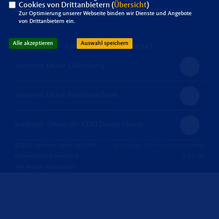
Cookies von Drittanbietern (
Übersicht
)
Senioren Union Ammerland - Miteinander der Generationen
Zur Optimierung unserer Webseite binden wir Dienste und Angebote
von Drittanbietern ein.
Alle akzeptieren
Auswahl speichern
IMPRESSUM
DATENSCHUTZ
KONTAKT
Senioren Union Oldenburg
Senioren Union Niedersachsen
Senioren-Union der CDU Deutschlands
@2026 Senioren Union der CDU
Realisation: Sharkness Media GmbH
Kreisverband Ammerland
& Co. KG
Alle Rechte vorbehalten.