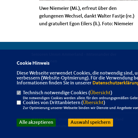
Uwe Niemeier (Mi.), erfreut über den
gelungenen Wechsel, dankt Walter Fastje (re.)
und gratuliert Egon Eilers (li.). Foto: Niemeier
Senioren Union Ammerland - Miteinander der
Generationen
Cookie Hinweis
Diese Webseite verwendet Cookies, die notwendig sind, u
IMPRESSUM
DATENSCHUTZ
KONTAKT
verbessern (Website-Optmierung). Für die Verwendung best
Informationen finden Sie in unserer
Datenschutzerklärun
Technisch notwendige Cookies (
Übersicht
)
Die notwendigen Cookies werden allein für den ordnungsgemäßen Gebra
Cookies von Drittanbietern (
Übersicht
)
Zur Optimierung unserer Webseite binden wir Dienste und Angebote von 
@2026 Senioren Union der CDU Kreisverband Ammerland
Alle akzeptieren
Auswahl speichern
Alle Rechte vorbehalten.