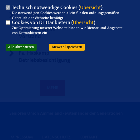
Technisch notwendige Cookies (
Übersicht
)
Die notwendigen Cookies werden allein für den ordnungsgemäßen
Traditionelles
Gebrauch der Webseite benötigt.
Grünkohlessen
Cookies von Drittanbietern (
Übersicht
)
Zur Optimierung unserer Webseite binden wir Dienste und Angebote
mit Wechsel im
von Drittanbietern ein.
Vorstand
Alle akzeptieren
Auswahl speichern
Fa. Haskamp
Betriebsbesichtigung
MEHR
Senioren Union Ammerland - Miteinander der Generationen
IMPRESSUM
DATENSCHUTZ
KONTAKT