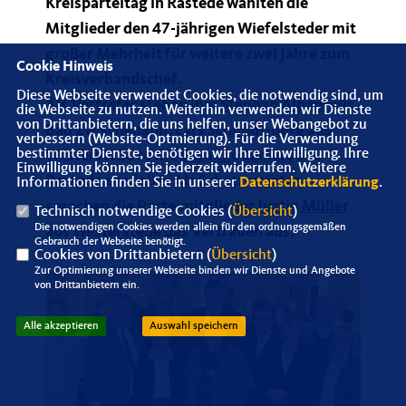
Kreisparteitag in Rastede wählten die
Mitglieder den 47-jährigen Wiefelsteder mit
großer Mehrheit für weitere zwei Jahre zum
Cookie Hinweis
Kreisverbandschef.
Diese Webseite verwendet Cookies, die notwendig sind, um
Als Vertreter stehen ihm
Stephan Albani
aus
die Webseite zu nutzen. Weiterhin verwenden wir Dienste
von Drittanbietern, die uns helfen, unser Webangebot zu
Bad Zwischenahn,
Lars Schmidt-Berg
aus
verbessern (Website-Optmierung). Für die Verwendung
bestimmter Dienste, benötigen wir Ihre Einwilligung. Ihre
Westerstede sowie
Susanne Lamers
aus
Einwilligung können Sie jederzeit widerrufen. Weitere
Rastede zur Seite. Als Schatzmeister
Informationen finden Sie in unserer
Datenschutzerklärung
.
sprachen die Parteimitglieder
Justin Müller
Technisch notwendige Cookies (
Übersicht
)
Die notwendigen Cookies werden allein für den ordnungsgemäßen
aus Westerstede das Vertrauen aus.
Gebrauch der Webseite benötigt.
Cookies von Drittanbietern (
Übersicht
)
Zur Optimierung unserer Webseite binden wir Dienste und Angebote
von Drittanbietern ein.
Alle akzeptieren
Auswahl speichern