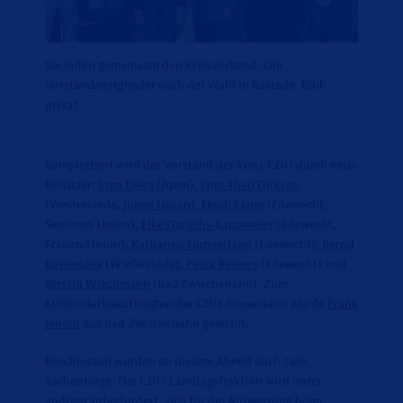
Sie leiten gemeinsam den Kreisverband: Die
Vorstandsmitglieder nach der Wahl in Rastede. Bild:
privat
K
omplettiert wird der Vorstand der Kreis-CDU durch neun
Beisitzer:
Ingo Diers
(Apen),
Jann-Theo Dirksen
(Westerstede,
Junge Union
),
Heidi Exner
(Edewecht,
Senioren Union),
Elke Garlichs-Kappmeier
(Edewecht,
Frauen-Union),
Katharina Hungerland
(Edewecht),
Bernd
Kossendey
(Wiefelstede),
Petra Reiners
(Edewecht) und
Kerstin Wiechmann
(Bad Zwischenahn). Zum
Mitgliederbeauftragten der CDU Ammerland wurde
Frank
Jensch
aus Bad Zwischenahn gewählt.
Beschlossen wurden an diesem Abend auch zwei
Sachanträge. Die CDU-Landtagsfraktion wird unter
andrem aufgefordert, sich für die Aufwertung beim